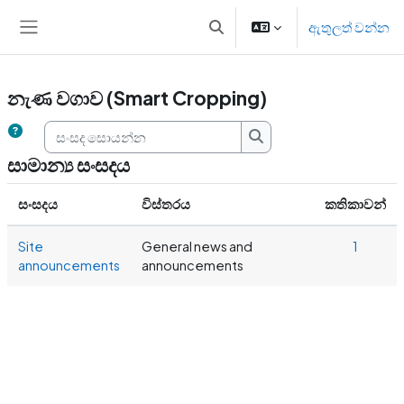
ප්‍රධාන අන්තර්ගතයට යන්න
ඇතුලත් වන්න
Toggle search input
Side panel
නැණ වගාව (Smart Cropping)
සංසද සොයන්න
සංසද සොයන්න
සාමාන්‍ය සංසදය
සංසදය
විස්තරය
කතිකාවන්
Site
General news and
1
announcements
announcements